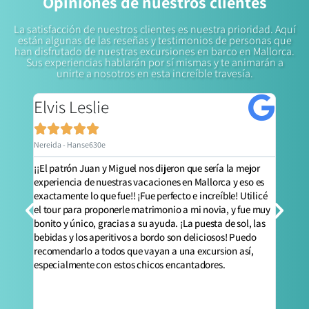
Opiniones de nuestros clientes
La satisfacción de nuestros clientes es nuestra prioridad. Aquí
están algunas de las reseñas y testimonios de personas que
han disfrutado de nuestras excursiones en barco en Mallorca.
Sus experiencias hablarán por sí mismas y te animarán a
unirte a nosotros en esta increíble travesía.
Elvis Leslie
Jo






Nereida - Hanse630e
Nerei
acias
¡¡El patrón Juan y Miguel nos dijeron que sería la mejor
¡El v
experiencia de nuestras vacaciones en Mallorca y eso es
incre
ido
exactamente lo que fue!! ¡Fue perfecto e increíble! Utilicé
travé
 los
el tour para proponerle matrimonio a mi novia, y fue muy
barco
mente
bonito y único, gracias a su ayuda. ¡La puesta de sol, las
un pa
bebidas y los aperitivos a bordo son deliciosos! Puedo
sería
recomendarlo a todos que vayan a una excursion así,
Inclu
especialmente con estos chicos encantadores.
ello
altav
llora
secre