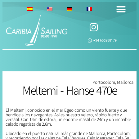
+34 656288179
Portocolom, Mallorca
Meltemi - Hanse 470e
El Meltemi, conocido en el mar Egeo como un viento fuerte y que
bendice a los navegantes. Así es nuestro velero, rápido fuerte y
versátil. Con 14m de eslora, un enorme mástil de 24m y un increible
calado regatista de 2.6m.
Ubicado en el puerto natural más grande de Mallorca, Portocolom,
y recorriendo por las calas de Cala Varques, Cala Magraner, Cala Sa