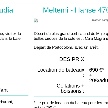
udia
Meltemi - Hanse 47
e, visitez la
Départ du plus grand port naturel de Majorq
dans la baie
belles criques de la côte est : Cala Magran
Départ de Portocolom, avec un arrêt.
DES PRIX
Location de bateaux
690 €*
:
+
20€/adul
Collations +
fant
boissons :
rburant,
* Le prix de location du bateau pour les mo
est de 750 €