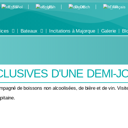
Español
English
Deutsch
Français
ices
Bateaux
Incitations à Majorque
Galerie
Bl
LUSIVES D'UNE DEMI-J
pagné de boissons non alcoolisées, de bière et de vin. Visite
pitaine.