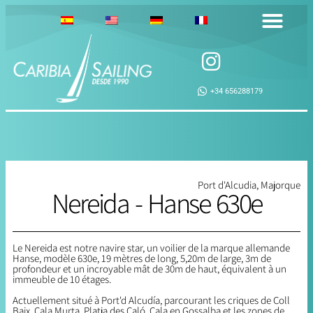
+34 656288179
Port d'Alcudia, Majorque
Nereida - Hanse 630e
Le Nereida est notre navire star, un voilier de la marque allemande
Hanse, modèle 630e, 19 mètres de long, 5,20m de large, 3m de
profondeur et un incroyable mât de 30m de haut, équivalent à un
immeuble de 10 étages.
Actuellement situé à Port'd Alcudía, parcourant les criques de Coll
Baix, Cala Murta, Platja des Caló, Cala en Gossalba et les zones de