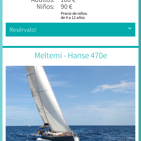
Niños:
90 €
Precio de niños:
de 4 a 12 años
Resérvalo!
Meltemi - Hanse 470e