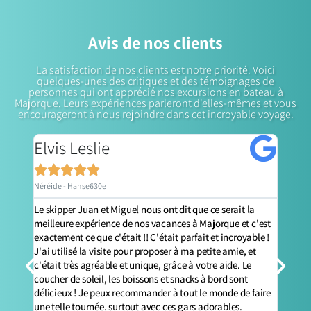
Avis de nos clients
La satisfaction de nos clients est notre priorité. Voici
quelques-unes des critiques et des témoignages de
personnes qui ont apprécié nos excursions en bateau à
Majorque. Leurs expériences parleront d'elles-mêmes et vous
encourageront à nous rejoindre dans cet incroyable voyage.
Elvis Leslie
Jo






Néréide - Hanse630e
Néréi
Le skipper Juan et Miguel nous ont dit que ce serait la
Le vo
oleil
meilleure expérience de nos vacances à Majorque et c'est
absol
fut un
exactement ce que c'était !! C'était parfait et incroyable !
agréa
J'ai utilisé la visite pour proposer à ma petite amie, et
les d
c'était très agréable et unique, grâce à votre aide. Le
atten
in.
coucher de soleil, les boissons et snacks à bord sont
nous 
délicieux ! Je peux recommander à tout le monde de faire
vacan
une telle tournée, surtout avec ces gars adorables.
réfri