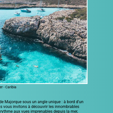
er - Caribia
 de Majorque sous un angle unique : à bord d'un
ous vous invitons à découvrir les innombrables
re rythme aux vues imprenables depuis la mer,