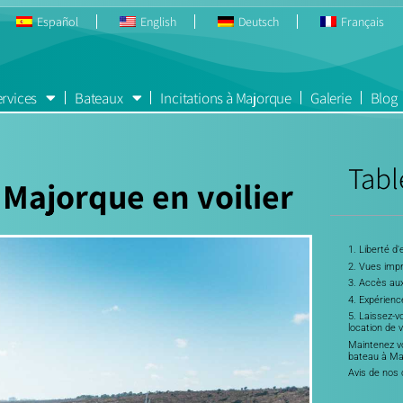
Español
English
Deutsch
Français
rvices
Bateaux
Incitations à Majorque
Galerie
Blog
Tabl
 Majorque en voilier
1. Liberté d
2. Vues imp
3. Accès aux
4. Expérienc
5. Laissez-vo
location de 
Maintenez vo
bateau à Ma
Avis de nos 