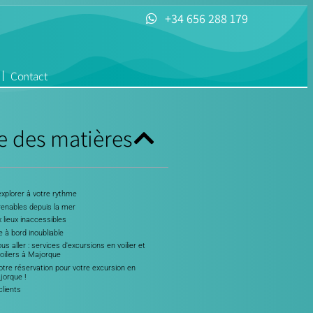
+34 656 288 179
Contact
e des matières
'explorer à votre rythme
renables depuis la mer
 lieux inaccessibles
e à bord inoubliable
us aller : services d'excursions en voilier et
voiliers à Majorque
tre réservation pour votre excursion en
jorque !
clients