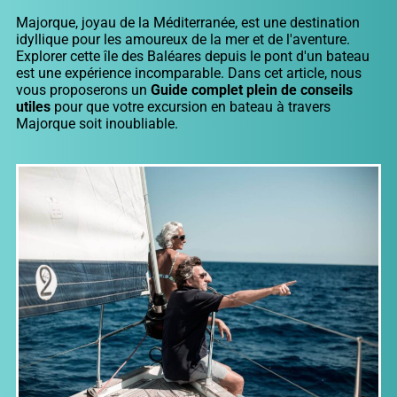
Majorque, joyau de la Méditerranée, est une destination
idyllique pour les amoureux de la mer et de l'aventure.
Explorer cette île des Baléares depuis le pont d'un bateau
est une expérience incomparable. Dans cet article, nous
vous proposerons un
Guide complet plein de conseils
utiles
pour que votre excursion en bateau à travers
Majorque soit inoubliable.