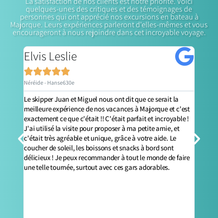
La satisfaction de nos clients est notre priorité. Voici
quelques-unes des critiques et des témoignages de
personnes qui ont apprécié nos excursions en bateau à
Majorque. Leurs expériences parleront d'elles-mêmes et vous
encourageront à nous rejoindre dans cet incroyable voyage.
Elvis Leslie
Jo






Néréide - Hanse630e
Néréi
Le skipper Juan et Miguel nous ont dit que ce serait la
Le vo
oleil
meilleure expérience de nos vacances à Majorque et c'est
absol
fut un
exactement ce que c'était !! C'était parfait et incroyable !
agréa
J'ai utilisé la visite pour proposer à ma petite amie, et
les d
c'était très agréable et unique, grâce à votre aide. Le
atten
in.
coucher de soleil, les boissons et snacks à bord sont
nous 
délicieux ! Je peux recommander à tout le monde de faire
vacan
une telle tournée, surtout avec ces gars adorables.
réfri
momen
parle
pleur
dirai
nous 