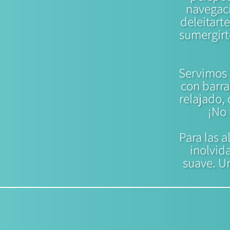
navegaci
deleitart
sumergirt
Servimos 
con barra
relajado, 
¡No 
Para las 
inolvid
suave. U