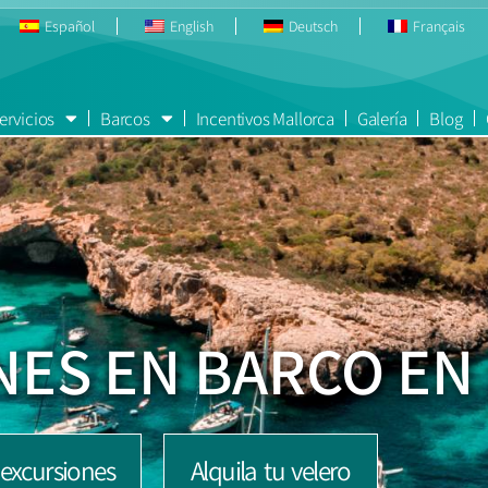
Español
English
Deutsch
Français
ervicios
Barcos
Incentivos Mallorca
Galería
Blog
NES EN BARCO EN
 excursiones
Alquila tu velero