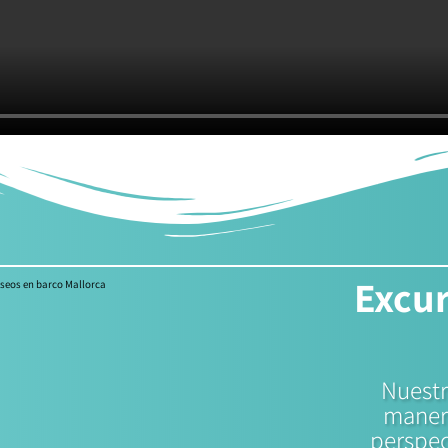
Excur
Nuestr
manera
perspec