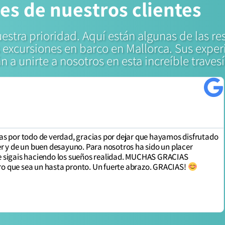
es de nuestros clientes
uestra prioridad. Aquí están algunas de las r
excursiones en barco en Mallorca. Sus experi
 a unirte a nosotros en esta increíble travesí
s por todo de verdad, gracias por dejar que hayamos disfrutado
r y de un buen desayuno. Para nosotros ha sido un placer
 sigais haciendo los sueños realidad. MUCHAS GRACIAS
 que sea un hasta pronto. Un fuerte abrazo. GRACIAS!