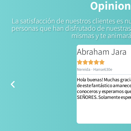
Opinion
La satisfacción de nuestros clientes es n
personas que han disfrutado de nuestras 
mismas y te animarán
Abraham Jara





Nereida - Hanse630e
Hola buenas! Muchas gracia
de este fantástico amanece
conoceros y esperamos que
SEÑORES. Solamente espero