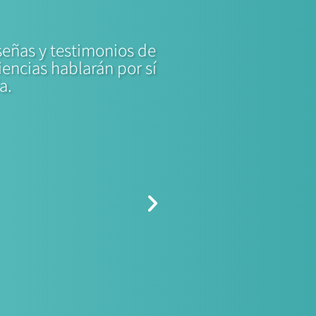
eseñas y testimonios de
encias hablarán por sí
a.
Elvis Leslie





Nereida - Hanse630e
¡¡El patrón Juan y Miguel nos dijeron que sería la mejor experienci
Mallorca y eso es exactamente lo que fue!! ¡Fue perfecto e increíble!
proponerle matrimonio a mi novia, y fue muy bonito y único, graci
de sol, las bebidas y los aperitivos a bordo son deliciosos! Puedo 
vayan a una excursion así, especialmente con estos chicos encant